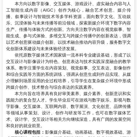
本方向以数字影像、交互媒体、游戏设计、虚实融合内容与人
工智能生成内容（AIGC）创作为核心，融合艺术创意、媒介传
播、叙事设计与智能技术等多学科资源，面向数字文化、互动娱
乐、沉浸体验与未来传播等前沿领域，探索新媒介环境下数字内容
生产、传播与体验方式的创新。方向关注数字内容在视觉叙事、智
能生成、参与式体验、多维交互与跨媒介传播中的创新表达，强调
以艺术创意驱动媒介创新、以技术融合推动内容升级，服务数字文
化创新体系建设与未来体验经济发展。
依托原数字媒体艺术国家级一流本科专业建设基础，形成了以
交互设计与影像设计为特色、创意表达与技术实践深度融合的教学
体系。教学注重学生在内容策划、视觉叙事、交互表达、影像创作
和综合实践等方面的系统训练，强调从创意生成到作品实现、从媒
介理解到场景应用的全过程培养，引导学生在复杂媒介环境中形成
跨媒介创作、技术整合与综合表达的实践素养。
本方向旨在培养具有良好审美素养、媒介素养、创新意识和实
践能力的复合型人才。学生毕业后可在游戏与数字娱乐、影视与数
字影像、交互媒体、互联网内容、数字展演、文化创意、品牌传播
等领域从事策划、设计、创作与研发等工作，也可在数字媒体艺
术、设计学、交互设计等相关方向继续深造，具有广阔的发展空间
和良好的就业前景。
核心课程包括：
影像媒介基础、动画基础、数字视效基础、游