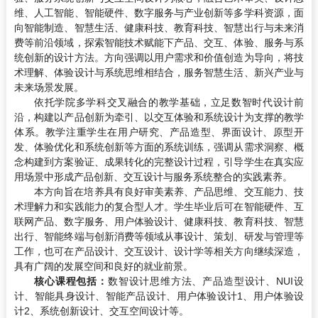
维、人工智能、智能硬件、数字服务与产业创新等多学科资源，面
向智能制造、智慧生活、健康科技、教育科技、智慧出行与未来消
费等前沿领域，探索智能技术赋能下产品、交互、体验、服务与系
统创新的设计方法。方向强调以用户需求和价值创造为导向，将技
术理解、体验设计与系统思维相结合，服务智慧生活、新兴产业与
未来场景发展。
依托学院多学科交叉融合的教学基础，立足数智时代设计前
沿，构建以产品创新为牵引、以交互体验和系统设计为支撑的教学
体系。教学注重学生在用户研究、产品造型、界面设计、原型开
发、体验优化和系统创新等方面的系统训练，强调从需求洞察、概
念构建到方案验证、成果转化的完整设计过程，引导学生在真实应
用场景中形成产品创新、交互设计与服务系统整合的实践素养。
本方向旨在培养具有良好审美素养、产品思维、交互能力、技
术理解力和实践能力的复合型人才。学生毕业后可在智能硬件、互
联网产品、数字服务、用户体验设计、健康科技、教育科技、智慧
出行、智能终端与创新消费等领域从事设计、策划、研发与管理等
工作，也可在产品设计、交互设计、设计学等相关方向继续深造，
具有广阔的发展空间和良好的就业前景。
核心课程包括：
数智设计思维方法、产品造型设计、NUI设
计、智能具身设计、智能产品设计、用户体验设计1、用户体验设
计2、系统创新设计、交互空间设计等。