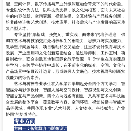
能、空间计算、数字传播与产业升级深度融合背景下的时代命题。
专业以设计为方法，以科技为支撑，以文化为根基，面向未来社会
中的内容创新、空间更新、视觉传播、交互体验与产品服务创新，
培养能够连接艺术创造、技术应用、社会需求与产业发展的高素质
复合型人才。
专业坚持“厚基础、强交叉、重实践、向未来”的培养理念，强
调在艺术与科技的交汇处培养学生的创造力、思辨力与实践能力。
教学坚持问题导向、项目驱动和交叉融合，注重将设计教育与技术
发展、产业应用和文化创新紧密结合，通过导师制、工作室制、项
目制教学、联合实践基地和国际化教学资源，引导学生在真实课题
中学习，在跨学科协作中成长，在不断变化的媒介、空间、文化与
产品场景中拓展设计边界，形成兼具人文底色、技术视野和创新实
践能力的综合素养。
艺术与科技专业学生在入学第四学期起分至四个方向学习：智
能媒介与影像设计、智能人居与空间设计、智感视觉与文化创新、
智能交互与产品创新。四个方向既各有侧重，又共享艺术与科技融
合发展的整体平台，覆盖数字内容、空间环境、视觉传播与智能产
品等领域，共同体现专业“艺术引领、人文铸魂、科技赋能、产业
协同”的培养特色。
专业方向
方向一：智能媒介与影像设计