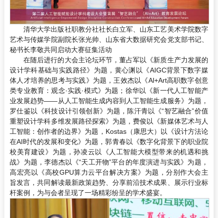
清华大学出版社职教分社社长白立军、山东工艺美术学院数字
艺术与传媒学院副院长张光帅、山东省大数据研究会党支部书记、
秘书长李敬共同启动大赛征集活动
在随后进行的大会主论坛环节，董占军以《新质生产力发展的
设计学科基础与实践路径》为题，黄心渊以《AIGC背景下数字媒
体人才培养的思考与实践》为题，王效杰以《Al+Art高职数字创意
类专业教育：观念·实践·模式》为题；徐华以《新一代人工智能产
业发展趋势——从人工智能生成内容到人工智能生成服务》为题，
罗仕鉴以《科技设计引领创新》为题，陈汗青以《“智艺融合”价值
重塑设计学科多维发展路径探索》为题，费俊以《新媒体艺术与人
工智能：创作者的边界》为题，Kostas（康思大）以《设计方法论
在AI时代的发展和变化》为题，郭青春以《数字化背景下的职业院
校美育建设》为题，孙凌云以《人工智能大模型带来的机遇和挑
战》为题，李德杰以《“天工开物”平台的年度演进与实践》为题，
高宏亮以《高校GPU算力云平台解决方案》为题，分别作大会主
旨发言，共同解读最新政策趋势、分享前沿技术成果、展示行业标
杆案例，为与会者呈现了一场精彩纷呈的学术盛宴。