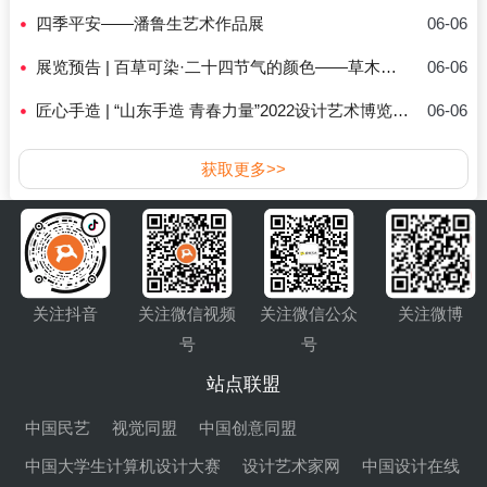
四季平安——潘鲁生艺术作品展
06-06
展览预告 | 百草可染·二十四节气的颜色——草木染手造作品展
06-06
匠心手造 | “山东手造 青春力量”2022设计艺术博览会精彩纷呈
06-06
获取更多>>
关注抖音
关注微信视频
关注微信公众
关注微博
号
号
站点联盟
中国民艺
视觉同盟
中国创意同盟
中国大学生计算机设计大赛
设计艺术家网
中国设计在线