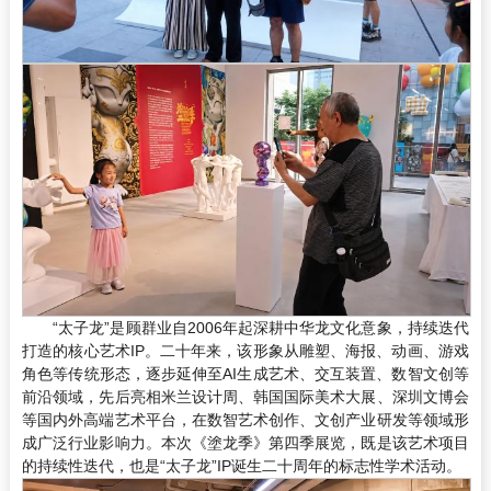
“太子龙”是顾群业自2006年起深耕中华龙文化意象，持续迭代
打造的核心艺术IP。二十年来，该形象从雕塑、海报、动画、游戏
角色等传统形态，逐步延伸至AI生成艺术、交互装置、数智文创等
前沿领域，先后亮相米兰设计周、韩国国际美术大展、深圳文博会
等国内外高端艺术平台，在数智艺术创作、文创产业研发等领域形
成广泛行业影响力。本次《塗龙季》第四季展览，既是该艺术项目
的持续性迭代，也是“太子龙”IP诞生二十周年的标志性学术活动。