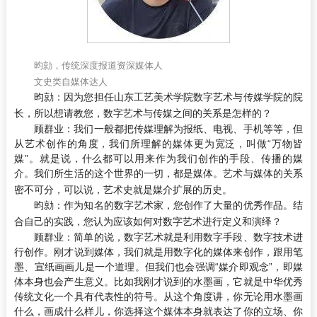
昀勍，传统深度报道资深媒体人
文史类自媒体达人
昀勍：
因为您担任山东工艺美术学院数字艺术与传媒学院的院
长，所以想请教您，数字艺术与传媒之间的关系是怎样的？
顾群业：
我们一般都把传媒理解为报纸、电视、手机等等，但
从艺术创作的角度，我们所理解的媒体更为宽泛，叫做“万物皆
媒”。就是说，什么都可以用来作为我们创作的手段、传播的媒
介。我们所生活的这个世界的一切，都是媒体。艺术与媒体的关系
密不可分，可以说，艺术史就是媒介扩展的历史。
昀勍：
作为知名的数字艺术家，您创作了大量的优秀作品。结
合自己的实践，您认为应该如何对数字艺术进行定义和演绎？
顾群业：
简单的说，数字艺术就是利用数字手段、数字技术进
行创作。刚才说到媒体，我们就是用数字化的媒体来创作，跟用笔
墨、宣纸画画儿是一个道理。但我们也会强调“媒介即观念”，即媒
体本身也会产生意义。比如我刚才说到的水墨画，它就是中华优秀
传统文化一个具有代表性的符号。从这个角度讲，你无论用水墨画
什么，画成什么样儿，你选择这个媒体本身就表达了你的立场、你