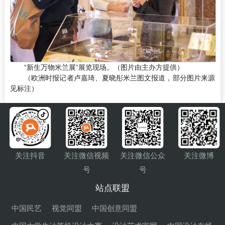
“新生万物米兰展”展览现场。（图片由主办方提供）
（欧洲时报记者卢嘉琦、夏晓彤米兰图文报道，部分图片来源
见标注）
关注抖音
关注微信视频
关注微信公众
关注微博
号
号
站点联盟
中国民艺
视觉同盟
中国创意同盟