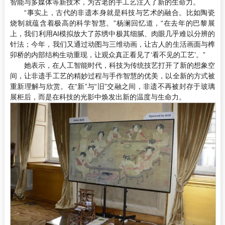
智能与多媒体等新技术，为古老的手工艺注入了新的生命力。
“事实上，古代的非遗本身就是科技与艺术的融合。比如陶瓷
烧制就蕴含着极高的科学智慧。”杨澜回忆道，“在去年的巴黎展
上，我们利用AI模拟放大了苏绣中极其细腻、肉眼几乎难以分辨的
针法；今年，我们又通过动图与三维动画，让古人的生活画面与榫
卯桥的内部结构生动重现，让观众真正看见了‘看不见的工艺’。”
她表示，在人工智能时代，科技为传统技艺打开了新的想象空
间，让非遗手工艺的精妙过程与手作智慧的优美，以全新的方式被
重新理解与欣赏。在“新”与“旧”交融之间，非遗不再被封存于玻璃
展柜后，而是在科技的光影中焕发出新的温度与生命力。