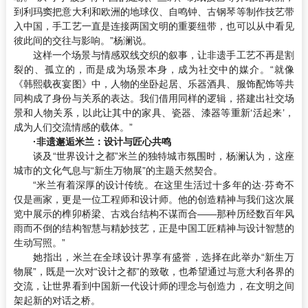
到利玛窦把意大利和欧洲的地球仪、自鸣钟、古钢琴等制作技艺带
入中国，手工艺一直是连接两国文明的重要纽带，也可以从中看见
彼此间的交往与影响。”杨澜说。
这样一个场景与情感双线交织的叙事，让非遗手工艺不再是割
裂的、孤立的，而是成为场景本身，成为社交中的媒介。“就像
《韩熙载夜宴图》中，人物的坐卧起居、乐器酒具、服饰配饰等共
同构成了身份与关系的表达。我们借用同样的逻辑，搭建出社交场
景和人物关系，以此让其中的家具、瓷器、漆器等重新‘活起来’，
成为人们交流情感的载体。”
·非遗邂逅
米兰
：
设计与匠心共鸣
谈及“世界设计之都”米兰的独特城市氛围时，杨澜认为，这座
城市的文化气息与“新生万物展”的主题天然契合。
“米兰有着深厚的设计传统。在这里生活过十多年的达·芬奇不
仅是画家，更是一位工程师和设计师。他的创造精神与我们这次展
览中展示的榫卯桥梁、古戏台结构不谋而合——那种历经数百年风
雨而不倒的结构智慧与精妙技艺，正是中国工匠精神与设计智慧的
生动写照。”
她指出，米兰在全球设计界享有盛誉，选择在此举办“新生万
物展”，既是一次对“设计之都”的致敬，也希望通过与意大利各界的
交流，让世界看到中国新一代设计师的理念与创造力，在文明之间
架起新的对话之桥。