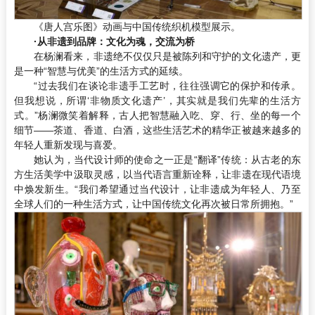
《唐人宫乐图》动画与中国传统织机模型展示。
·从非遗到品牌：文化为魂，交流为桥
在杨澜看来，非遗绝不仅仅只是被陈列和守护的文化遗产，更
是一种“智慧与优美”的生活方式的延续。
“过去我们在谈论非遗手工艺时，往往强调它的保护和传承。
但我想说，所谓‘非物质文化遗产’，其实就是我们先辈的生活方
式。”杨澜微笑着解释，古人把智慧融入吃、穿、行、坐的每一个
细节——茶道、香道、白酒，这些生活艺术的精华正被越来越多的
年轻人重新发现与喜爱。
她认为，当代设计师的使命之一正是“翻译”传统：从古老的东
方生活美学中汲取灵感，以当代语言重新诠释，让非遗在现代语境
中焕发新生。“我们希望通过当代设计，让非遗成为年轻人、乃至
全球人们的一种生活方式，让中国传统文化再次被日常所拥抱。”