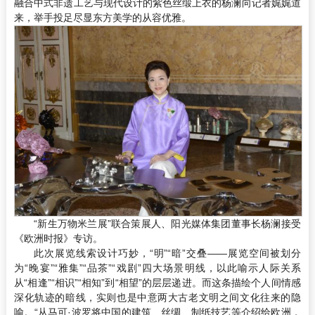
融合中式非遗工艺与现代设计的紫色丝缎上衣的杨澜向记者娓娓道
来，举手投足尽显东方美学的从容优雅。
“新生万物米兰展”联合策展人、阳光媒体集团董事长杨澜接受
《欧洲时报》专访。
此次展览线索设计巧妙，“明”“暗”交叠——展览空间被划分
为“晚宴”“雅集”“品茶”“戏剧”四大场景明线，以此喻示人际关系
从“相逢”“相识”“相知”到“相望”的层层递进。而这条描绘个人间情感
深化轨迹的暗线，实则也是中意两大古老文明之间文化往来的隐
喻。“从马可·波罗将中国的建筑、丝绸、制纸技艺等介绍给欧洲，