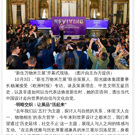
“新生万物米兰展”开幕式现场。（图片由主办方提供）
10月3日，“新生万物米兰展”联合策展人、阳光媒体集团董事
长杨澜接受《欧洲时报》专访。谈及策展理念、中意文明互鉴历
史，以及非遗如何以当代表达焕发新生时，她的言语间，透出当代
中国设计走向世界的自信与文化自觉。
·明暗交织：让展品
“活起来”
“去年我们以‘五行’为主题，探讨人与自然的关系，体现‘天人合
一、物物相生’的东方哲学；今年来到世界设计之都米兰，我们希
望通过‘历史延绵，社交不止’这一主题，展现人与人之间的情感与
互动。”在古典优雅与历史厚重感兼具的米兰塞尔贝洛尼宫，身着