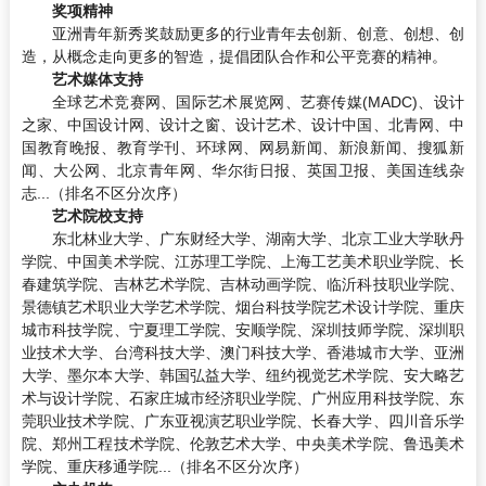
奖项精神
亚洲青年新秀奖鼓励更多的行业青年去创新、创意、创想、创
造，从概念走向更多的智造，提倡团队合作和公平竞赛的精神。
艺术媒体支持
全球艺术竞赛网、国际艺术展览网、艺赛传媒(MADC)、设计
之家、中国设计网、设计之窗、设计艺术、设计中国、北青网、中
国教育晚报、教育学刊、环球网、网易新闻、新浪新闻、搜狐新
闻、大公网、北京青年网、华尔街日报、英国卫报、美国连线杂
志...（排名不区分次序）
艺术院校支持
东北林业大学、广东财经大学、湖南大学、北京工业大学耿丹
学院、中国美术学院、江苏理工学院、上海工艺美术职业学院、长
春建筑学院、吉林艺术学院、吉林动画学院、临沂科技职业学院、
景德镇艺术职业大学艺术学院、烟台科技学院艺术设计学院、重庆
城市科技学院、宁夏理工学院、安顺学院、深圳技师学院、深圳职
业技术大学、台湾科技大学、澳门科技大学、香港城市大学、亚洲
大学、墨尔本大学、韩国弘益大学、纽约视觉艺术学院、安大略艺
术与设计学院、石家庄城市经济职业学院、广州应用科技学院、东
莞职业技术学院、广东亚视演艺职业学院、长春大学、四川音乐学
院、郑州工程技术学院、伦敦艺术大学、中央美术学院、鲁迅美术
学院、重庆移通学院...（排名不区分次序）