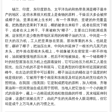
锡兰、印度、东印度群岛、太平洋岛屿和热带美洲是椰子最丰
产的地区，这些水果很大程度上是食物的原料，干燥后大多会被搾
成椰子油。坚果在树上生长时，有一个厚厚的、坚硬的外壳覆盖
着。把熟透的坚果剥下来后，椰奶被拿出来晾干，或者在阳光下晒
干，或者在火上烤干。干果被称为“椰子”，主要出口到欧洲或美
洲。这张照片是少数热带地区采用的榨椰子油的方法，中间是一个
巨大的压力机，工人把坚果放在里面。那块厚重的木头，也就是
犁，碾碎了椰子，把油压出来。中间向外延伸了一根长约几英尺的
木头，把牛拴在那根木头棍上，牛就像被关在密室里一样不停地
砖，油就被慢慢地挤压出来，然后不时地被抽走。有一个铺着椰子
叶的轻型屋顶在压力机上也跟着旋转，它可以给压力机和工人遮住
阳光。拉压力机的不是牛和斑马，它是典型的印度和邻近国家的驼
峰牛。在左边的背景中可以看到，椰子油运出的桶在这个温度的时
候是很好的，它被用于整个南亚和东南亚及邻近的岛屿烹饪或作为
照明油。在我国（指美国）它是制成肥皂的原料，加入蜡烛、齐墩
果油和一些润滑油合成后用于照明。当地人把它放在一个小的敞开
式的容器中，蘸上一点棉花或其他松散扭曲的纤维，其末端延伸到
边缘，这盏灯就被点亮了，由此产生的光虽然令人眼花缭乱，但它
却是成千上万马来人的习惯之光。