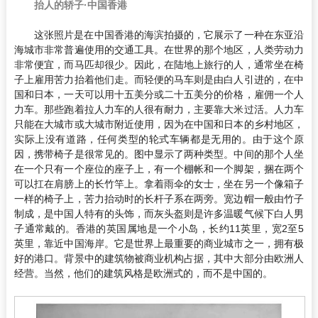
抬人的轿子·中国香港
这张照片是在中国香港的海滨拍摄的，它展示了一种在东亚沿
海城市非常普遍使用的交通工具。在世界的那个地区，人类劳动力
非常便宜，而马匹却很少。因此，在陆地上旅行的人，通常坐在椅
子上雇用苦力抬着他们走。而轻便的马车则是由白人引进的，在中
国和日本，一天可以用十五美分或二十五美分的价格，雇佣一个人
力车。那些跑着拉人力车的人很有耐力，主要靠大米过活。人力车
只能在大城市或大城市附近使用，因为在中国和日本的乡村地区，
实际上没有道路，任何类型的轮式车辆都是无用的。由于这个原
因，携带椅子是很常见的。图中显示了两种类型。中间的那个人坐
在一个只有一个座位的座子上，有一个棚帐和一个脚架，捆在两个
可以扛在肩膀上的长竹竿上。拿着雨伞的女士，坐在另一个像箱子
一样的椅子上，苦力抬动时的长杆子系在两旁。宽边帽一般由竹子
制成，是中国人特有的头饰，而灰头盔则是许多温暖气候下白人男
子通常戴的。香港的英国属地是一个小岛，长约11英里，宽2至5
英里，靠近中国海岸。它是世界上最重要的商业城市之一，拥有极
好的港口。背景中的建筑物被商业机构占据，其中大部分由欧洲人
经营。当然，他们的建筑风格是欧洲式的，而不是中国的。