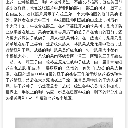
上的一些种植园里，咖啡树被修剪过，不能长得很高，但在美国却
很少这样做，就像这张照片中所看到的那样，那里的树木一般可以
自由生长。这张照片展示了布拉里尔一个大种植园的咖啡采摘场
景，采摘者在前景中工作，种植园延伸到远处的山丘上，树后有一
个大马车架，牛被套在那里。在树下蔓延开来的苹果树，是为了防
止浆果落在地上。采摘者通常会用扁平的篮子吊在他们的面前，还
有更大的深篮子或袋子，用来把浆果倒掉。在一些地方，浆果只是
简单地在垫子上摇动，然后收集起来，将浆果从无花果中取出，进
行清洗和干燥。成熟的咖啡浆果是鲜红色的，每个浆果大小都有一
个樱桃大小，一个柔软的果肉环绕着两个黄豆，两颗黄豆子平躺在
一起。每一颗豆子由一粒格兰尼克仁或种子组成，由一层非常精细
的白色皮肤(银皮)和一层厚厚的、坚韧的、称为“羊皮纸”的果皮包
裹。在国外运输TD种植园的豆子的准备工作始于纸浆的擦伤和种
子的清洗，然后在大水泥地板上干燥，通常是用特殊的干燥机械干
燥。烘干的种子，仍然覆盖着羊皮纸，经过各种机器清洗和抛光。
世界上一半以上的咖啡供应，都是在巴西种植的，剩下的部分来自
热带美洲和EASL印度群岛的各个地区。