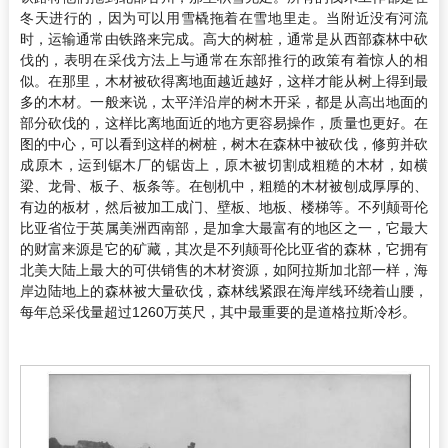
冬天进行的，因为可以用雪橇拖着在雪地里走。当附近没有河流
时，运输通常由铁路来完成。高大的树桩，通常是从西部森林中砍
伐的，表明在采伐方法上与通常在东部推行的政策有着惊人的相
似。在那里，木材被砍得离地面越近越好，这样才能从树上得到最
多的木材。一般来说，太平洋沿岸的树木开采，都是从高出地面的
部分砍伐的，这样比离地面近的地方更容易操作，质量也更好。在
图的中心，可以看到这样的树桩，树木在森林中被砍伐，修剪并砍
成原木，运到锯木厂的锯齿上，原木被切割成粗糙的木材，如横
梁、龙骨、板子、板条等。在刨机中，粗糙的木材被刨成厚厚的、
有边的板材，然后被加工成门、壁板、地板、楼梯等。不列颠哥伦
比亚省位于英属美洲西南部，是加拿大最富有的地区之一，它最大
的财富来源是它的矿藏，其次是不列颠哥伦比亚省的森林，它拥有
北美大陆上最大的可供销售的木材资源，如阿拉斯加北部一样，海
岸边陆地上的森林被大量砍伐，森林线紧跟在海岸线环绕着山腰，
每年总采伐量超过1260万英尺，其中最重要的是道格拉斯冷杉。