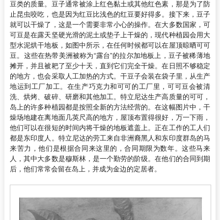
豆类的质量。豆子通常被涂上红色黏土或其他红色素，那是为了防
止昆虫咬吃，也是因为红豆比浅色的红豆要好得多。接下来，豆子
就可以干燥了，这是一个需要非常小心的操作。在大多数国家，可
可豆是在露天坚硬光滑的泥土或垫子上干燥的，现代种植园会用大
型水泥烘干地板，如图中所示，在任何时候都可以在屋顶晾晒可可
豆。这些在热带美洲被称为“露台”的拉尔加地板上，豆子被稀薄地
摊开，并且被耙了至少十天，直到它们完全干燥。在日照不够稳定
的地方，也会采取人工加热的方式。干豆子会装在袋子里，从生产
地运到工厂加工。在生产巧克力和可可的工厂里，可可豆会被清
洗、烘烤、破碎、研磨和其他加工。特立尼达生产高质量的可可，
岛上的许多种植园都是按照全新的方法经营的。在这幅图片中，干
燥场地建在离地面几英尺高的地方，屋顶布置得很好，万一下雨，
他们可以在很短的时间内将干燥的地板遮盖上。正在工作的工人们
都是东印度人。特立尼达的劳工来自非洲裔黑人和东印度群岛的马
来苦力，他们是根据合同来这里的，合同期限为数年。这些马来
人，其中大多数是穆斯林，是一个勤劳的阶级。在他们的合同到期
后，他们常常会留在岛上，并成为金边的定居者。