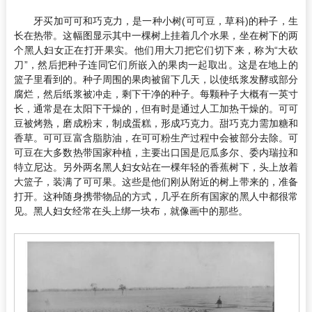
牙买加可可和巧克力，是一种小树(可可豆，草科)的种子，生
长在热带。这幅图显示其中一棵树上挂着几个水果，坐在树下的两
个黑人妇女正在打开果实。他们用大刀把它们切下来，称为“大砍
刀”，然后把种子连同它们所嵌入的果肉一起取出。这是在地上的
篮子里看到的。种子周围的果肉被留下几天，以使纸浆发酵或部分
腐烂，然后纸浆被冲走，剩下干净的种子。每颗种子大概有一英寸
长，通常是在太阳下干燥的，但有时是通过人工加热干燥的。可可
豆被烤熟，磨成粉末，制成蛋糕，形成巧克力。甜巧克力需加糖和
香草。可可豆富含脂肪油，在可可粉生产过程中会被部分去除。可
可豆在大多数热带国家种植，主要出口国是厄瓜多尔、委内瑞拉和
特立尼达。另外两名黑人妇女站在一棵年轻的香蕉树下，头上放着
大篮子，装满了可可果。这些是他们刚从附近的树上带来的，准备
打开。这种随身携带物品的方式，几乎在所有国家的黑人中都很常
见。黑人妇女经常在头上绑一块布，就像画中的那些。