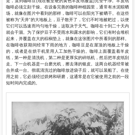
走，直到咖啡豆(现在被坚硬的黄色羊皮纸覆盖)完全干净。羊皮纸
咖啡必须立刻干燥。在设备完善的咖啡种植园里，通常有水泥晾晒
场，就像在图片中看到的那样，咖啡可以在阳光下被晒干。在这些
被称为“天井”的大地板上，豆子散开了，它们不时地被耙过，以便
它们可以迅速而均匀地干燥，这取决于天气。咖啡在十到二十天内
就会干涸。为了保护豆子不受雨水和露水的影响，它们有时会堆积
起来，并覆盖在大的棕榈垫上，就像在这张图片中所看到的那样。
在咖啡收获期间经常下雨的地方，咖啡豆是在屋顶的地板上干燥
的，或者是在烘干机里用人工加热干燥的。咖啡上面覆盖着羊皮
纸，第一种是清洗机，第二种是更厚实的碎纸机，然后把羊皮纸刮
走。下一台机器是一台磨光机，擦去薄的银皮。这两台机器经常被
合并成一台。彻底清洗过的咖啡放进袋子后，就可以装船了。在使
用之前，它必须经过烘烤和研磨，这通常是在它被使用之前的一段
短时间内完成的。