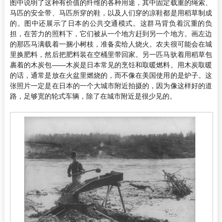
图中说明了这种有价值的纤维的各种用途，其中固定载重的绳索、
马匹的安全带、马匹所穿的鞋，以及人们穿的凉鞋都是用稻草制成
的。图中还展示了日本的公共交通模式。这群马背负着沉重的负
担，在苦力的照料下，它们被从一个地方赶到另一个地方。画左边
的那匹马满载着一捆小树枝，准备卖给人烧火。农夫很可能会在城
里换肥料，然后把肥料装在空桶里带回家。另一匹马驮着用稻草包
裹着的木炭包——木炭是日本常见的烹饪和取暖燃料。用木炭取暖
的话，通常是放在火盆里燃烧的，而不像在美国使用的是炉子。这
张照片一定是在日本的一个大城市附近拍摄的，因为像这样好的道
路，足够宽的轮式车辆，除了在城市附近是很少见的。