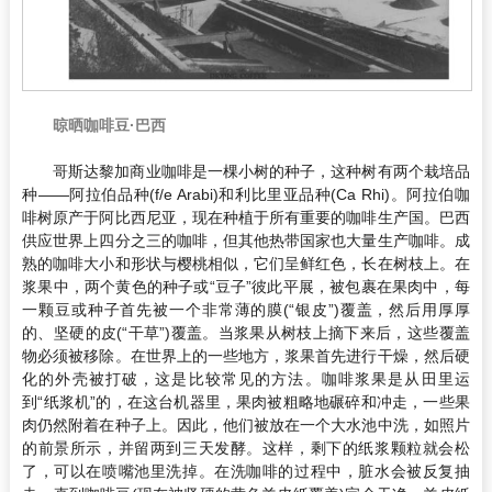
晾晒咖啡豆·巴西
哥斯达黎加商业咖啡是一棵小树的种子，这种树有两个栽培品
种——阿拉伯品种(f/e Arabi)和利比里亚品种(Ca Rhi)。阿拉伯咖
啡树原产于阿比西尼亚，现在种植于所有重要的咖啡生产国。巴西
供应世界上四分之三的咖啡，但其他热带国家也大量生产咖啡。成
熟的咖啡大小和形状与樱桃相似，它们呈鲜红色，长在树枝上。在
浆果中，两个黄色的种子或“豆子”彼此平展，被包裹在果肉中，每
一颗豆或种子首先被一个非常薄的膜(“银皮”)覆盖，然后用厚厚
的、坚硬的皮(“干草”)覆盖。当浆果从树枝上摘下来后，这些覆盖
物必须被移除。在世界上的一些地方，浆果首先进行干燥，然后硬
化的外壳被打破，这是比较常见的方法。咖啡浆果是从田里运
到“纸浆机”的，在这台机器里，果肉被粗略地碾碎和冲走，一些果
肉仍然附着在种子上。因此，他们被放在一个大水池中洗，如照片
的前景所示，并留两到三天发酵。这样，剩下的纸浆颗粒就会松
了，可以在喷嘴池里洗掉。在洗咖啡的过程中，脏水会被反复抽