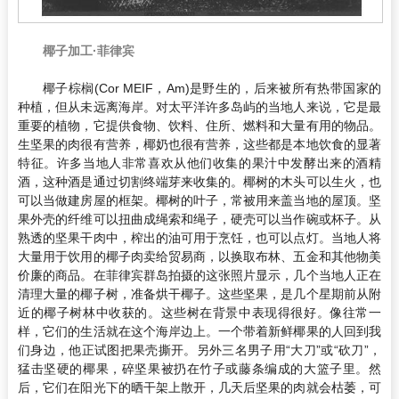
椰子加工·菲律宾
椰子棕榈(Cor MEIF，Am)是野生的，后来被所有热带国家的
种植，但从未远离海岸。对太平洋许多岛屿的当地人来说，它是最
重要的植物，它提供食物、饮料、住所、燃料和大量有用的物品。
生坚果的肉很有营养，椰奶也很有营养，这些都是本地饮食的显著
特征。许多当地人非常喜欢从他们收集的果汁中发酵出来的酒精
酒，这种酒是通过切割终端芽来收集的。椰树的木头可以生火，也
可以当做建房屋的框架。椰树的叶子，常被用来盖当地的屋顶。坚
果外壳的纤维可以扭曲成绳索和绳子，硬壳可以当作碗或杯子。从
熟透的坚果干肉中，榨出的油可用于烹饪，也可以点灯。当地人将
大量用于饮用的椰子肉卖给贸易商，以换取布林、五金和其他物美
价廉的商品。在菲律宾群岛拍摄的这张照片显示，几个当地人正在
清理大量的椰子树，准备烘干椰子。这些坚果，是几个星期前从附
近的椰子树林中收获的。这些树在背景中表现得很好。像往常一
样，它们的生活就在这个海岸边上。一个带着新鲜椰果的人回到我
们身边，他正试图把果壳撕开。另外三名男子用“大刀”或“砍刀”，
猛击坚硬的椰果，碎坚果被扔在竹子或藤条编成的大篮子里。然
后，它们在阳光下的晒干架上散开，几天后坚果的肉就会枯萎，可