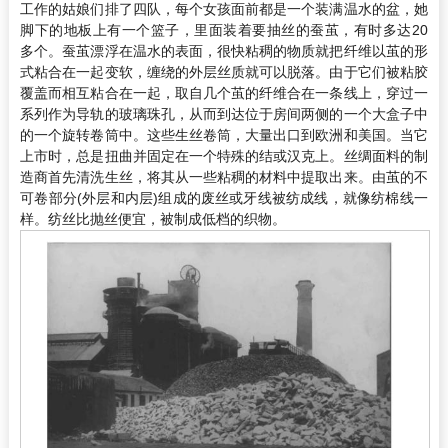
工作的姑娘们排了四队，每个女孩面前都是一个装满温水的盆，她
脚下的地板上有一个篮子，里面装着要抽丝的蚕茧，有时多达20
多个。蚕茧漂浮在温水的表面，很快粘稠的物质就把纤维以茧的形
式粘合在一起变软，缠绕的外层丝质就可以脱落。由于它们被粘胶
覆盖而相互粘合在一起，取自几个茧的纤维合在一条线上，穿过一
系列作为导轨的玻璃珠孔，从而到达位于房间两侧的一个大盒子中
的一个旋转卷筒中。这些生丝卷筒，大量出口到欧洲和美国。当它
上市时，总是扭曲并固定在一个特殊的结或汉克上。丝绸面料的制
造商首先清洗生丝，将其从一些粘稠的材料中提取出来。由茧的不
可卷部分(外层和内层)组成的废丝或牙线被纺成线，就像纺棉线一
样。纺丝比抛丝便宜，被制成低档的织物。