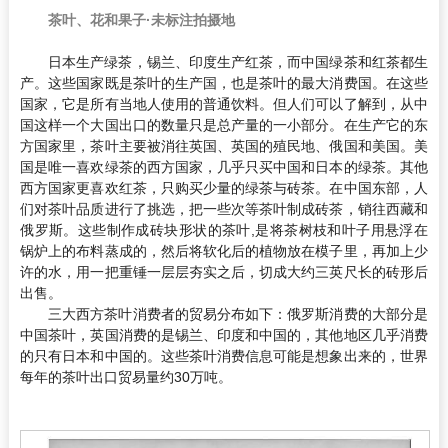
茶叶、花和果子·未标注拍摄地
日本生产绿茶，锡兰、印度生产红茶，而中国绿茶和红茶都生
产。这些国家既是茶叶的生产国，也是茶叶的最大消费国。在这些
国家，它是所有当地人使用的普通饮料。但人们可以了解到，从中
国这样一个大国出口的数量只是总产量的一小部分。在生产它的东
方国家里，茶叶主要被消往英国、英国的殖民地、俄国和美国。美
国是唯一喜欢绿茶的西方国家，几乎只买中国和日本的绿茶。其他
西方国家更喜欢红茶，只购买少量的绿茶与砖茶。在中国东部，人
们对茶叶品质进行了挑选，把一些次等茶叶制成砖茶，销往西藏和
俄罗斯。这些制作成砖块形状的茶叶,是将茶树枝和叶子用悬浮在
锅炉上的布料蒸成的，然后将软化后的植物放在模子里，再加上少
许的水，用一把重锤一层层夯实之后，切成大约三英尺长的砖形后
出售。
三大西方茶叶消费者的贸易分布如下：俄罗斯消费的大部分是
中国茶叶，英国消费的是锡兰、印度和中国的，其他地区几乎消费
的只有日本和中国的。这些茶叶消费信息可能是想象出来的，世界
每年的茶叶出口贸易量约30万吨。