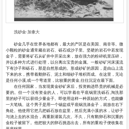
洗砂金·加拿大
砂金几乎在世界各地都有，最大的产区是在美国、南非等。微
小颗粒的砂金通常藏在岩石、砾石或沙子里。坚硬的岩石中若发现
金子，需要将矿石从矿井中开采出来，放在强力的粉碎机里压碎，
并以多种方式进行处理，以分离出宝贵的金属。一般砂矿河床溪流
下有沙子和砾石，那是自然形成的。形成砂矿的原因，是由山上流
下来的水，携带着鹅卵石、泥土和细砂子堆积而成。在这里，无论
是任何小溪,或一个弯道里，比较重的黄金,往往沉淀在最下面。
在任何国家，当发现黄金砂矿床后，投资购进昂贵的机械是必
要的。但一个没有资金的人，可以学着在平底锅里洗砾石,淘洗那
里的砂子可以获得少量金子。即使用这样一种原始的方式，也能赚
一大笔钱。这个男子是用一个锡盆或平底锅洗涤金子，就放在右下
角处。他使用它把几把砾石放在盆里，然后充满小溪的水，让砂子
与浇上去的水混合，再重新灌装几次。不久，只有鹅卵石和沉重的
金粒子被留下。他把较大的卵石挑选出去，所有的重粒子便收集在
平底锅里。