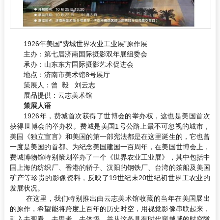
1926年美国“费城世界农业工业展”原作展
主办：
第七届济南国际摄影双年展组委会
承办：
山东东方国际摄影艺术促进会
地点：
济南市美术馆8号展厅
策展人：
曾 毅 刘云志
展品提供：
云志美术馆
策展人语
1926年，费城首次获得了世博会的举办权，这也是美国首次
获得世博会的举办权。费城是美国1号公路上最不可忽视的城市，
美国《独立宣言》和美国的第一部宪法都是在这里诞生的，它也曾
一度是美国的首都。为纪念美国建国一百周年，在美国世博会上，
费城博物馆特别策划举办了一个《世界农业工业展》，其中包括中
国上海的纺织厂、香港的轿子、汉阳的钢铁厂、台湾的茶船及美国
矿产等珍贵的影像资料，反映了19世纪末20世纪初世界工农业的
发展状况。
在这里，我们特别推出由云志美术馆收藏的当年在美国展出
的原作，希望能将跨度上百年的历史时空，用视觉影像串联起来，
引入去观看、去思考、去体悟，并从这条具有时代穿越感的时空隧