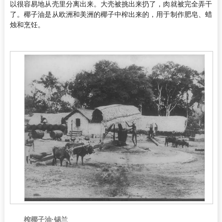
以很容易地从壳里分离出来。大壳被挑出来扔了，肉就被完全弄干
了。椰子油是从欧洲和美洲的椰子中榨出来的，用于制作肥皂、蜡
烛和烹饪。
榨椰子油·锡兰