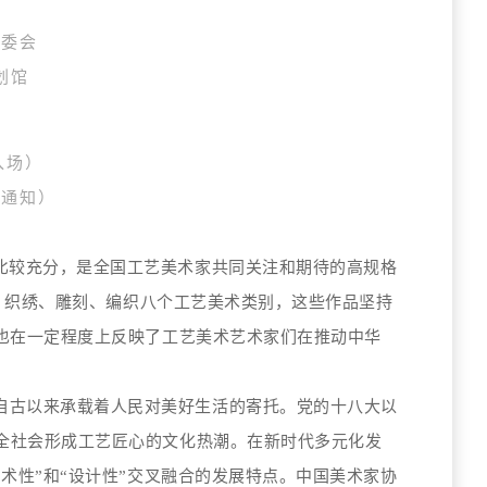
艺委会
划馆
止入场）
行通知）
比较充分，是全国工艺美术家共同关注和期待的高规格
、织绣、雕刻、编织八个工艺美术类别
，
这些作品坚持
时也在一定程度上反映了工艺美术艺术家们在推动中华
自古以来承载着人民对美好生活的寄托。党的十八大以
全社会形成工艺匠心的文化热潮。
在
新时代多元化发
艺术性”和“设计性”交叉融合的发展特点。中国美术家协