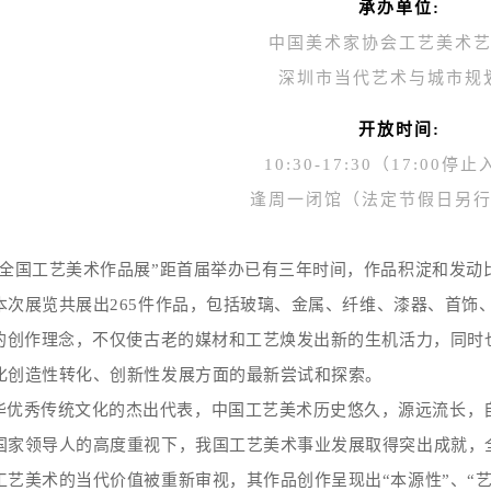
承办单位:
中国美术家协会工艺美术
深圳市当代艺术与城市规
开放时间:
10:30-17:30（17:00停
逢周一闭馆（法定节假日另
全国工艺美术作品展
”
距首届举办已有三年时间，作品积淀和发动
本次展览共
展出
265件
作品
，
包括玻璃、金属、纤维、漆器、首饰
”的创作理念，不仅使古老的媒材和工艺焕发出新的生机活力，同
化创造性转化、创新性发展方面的最新尝试和探索。
华优秀传统文化的杰出代表，中国工艺美术历史悠久，源远流长，
国家领导人的高度重视下，我国工艺美术事业发展取得突出成就，
工艺美术的当代价值被重新审视，其作品创作呈现出
“本源性”、“