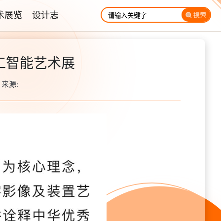
术展览
设计志
工智能艺术展
| 来源: