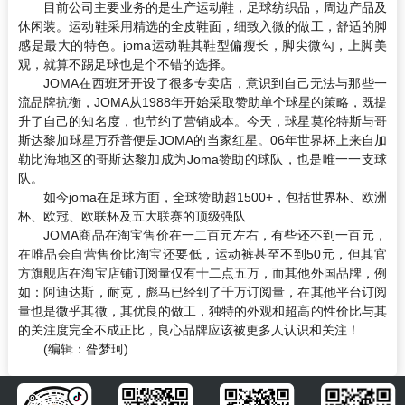
目前公司主要业务的是生产运动鞋，足球纺织品，周边产品及
休闲装。运动鞋采用精选的全皮鞋面，细致入微的做工，舒适的脚
感是最大的特色。joma运动鞋其鞋型偏瘦长，脚尖微勾，上脚美
观，就算不踢足球也是个不错的选择。
JOMA在西班牙开设了很多专卖店，意识到自己无法与那些一
流品牌抗衡，JOMA从1988年开始采取赞助单个球星的策略，既提
升了自己的知名度，也节约了营销成本。今天，球星莫伦特斯与哥
斯达黎加球星万乔普便是JOMA的当家红星。06年世界杯上来自加
勒比海地区的哥斯达黎加成为Joma赞助的球队，也是唯一一支球
队。
如今joma在足球方面，全球赞助超1500+，包括世界杯、欧洲
杯、欧冠、欧联杯及五大联赛的顶级强队
JOMA商品在淘宝售价在一二百元左右，有些还不到一百元，
在唯品会自营售价比淘宝还要低，运动裤甚至不到50元，但其官
方旗舰店在淘宝店铺订阅量仅有十二点五万，而其他外国品牌，例
如：阿迪达斯，耐克，彪马已经到了千万订阅量，在其他平台订阅
量也是微乎其微，其优良的做工，独特的外观和超高的性价比与其
的关注度完全不成正比，良心品牌应该被更多人认识和关注！
(编辑：昝梦珂)