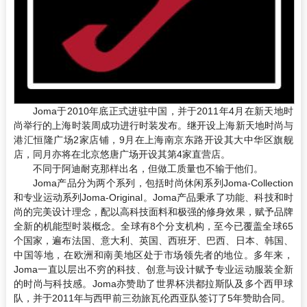
Joma于2010年底正式进驻中国，并于2011年4月在新天地时
尚举行的上海时装周成功进行时装发布。继开设上海新天地时尚与
港汇恒隆广场2家店铺，9月在上海南京东路开设其大中华区旗舰
店，同月亦将在北京悠唐广场开设其第4家直营店。
不同于阿迪耐克那样出名，但做工质量也不输于他们。
Joma产品分为两个系列，包括时尚休闲系列Joma-Collection
和专业运动系列Joma-Original。Joma产品秉承了功能、科技和时
尚的完美设计理念，配以高科技面料和极强的修身效果，赋予品牌
全新的机能型时装概念。全球有8个分支机构，至今已覆盖全球65
个国家，遍布法国、意大利、英国、西班牙、巴西、日本、韩国、
中国等地，在欧洲和南美地区处于市场领先者的地位。多年来，
Joma一直以层出不穷的科技、创意与设计赋予专业运动服装全新
的时尚与科技感。Joma亦赞助了世界杯洪都拉斯队及多个西甲球
队，并于2011年与西甲前三劲旅瓦伦西亚队签订了5年赞助合同。