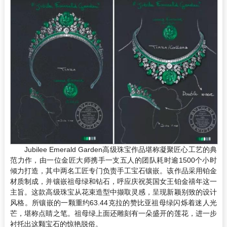
Jubilee Emerald Garden高级珠宝作品堪称凝聚匠心工艺的典
范力作，由一位金匠大师携手一支五人的团队耗时逾1500个小时
倾力打造，其中两名工匠专门负责手工宝石镶嵌。该作品采用铂金
材质制成，并镶嵌祖母绿和钻石，呼应庆祝英国女王铂金禧年这一
主旨。这款高级珠宝从花束造型中撷取灵感，呈现新颖别致的设计
风格。所镶嵌的一颗重约63.44克拉的赞比亚祖母绿闪烁着迷人光
芒，堪称点睛之笔。祖母绿上面还雕刻有一朵盛开的莲花，进一步
衬托出这颗宝石的惊艳脱俗。