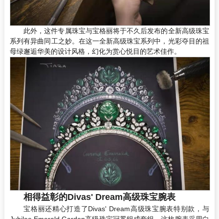
此外，这件专属珠宝与宝格丽将于不久后发布的全新高级珠宝
系列有异曲同工之妙。在这一全新高级珠宝系列中，光彩夺目的祖
母绿邂逅华美的设计风格，幻化为赏心悦目的艺术佳作。
相得益彰的Divas' Dream高级珠宝腕表
宝格丽还精心打造了Divas' Dream高级珠宝腕表特别款，与
Jubilee Emerald Garden高级珠宝冠冕组成套组。这枚腕表采用白