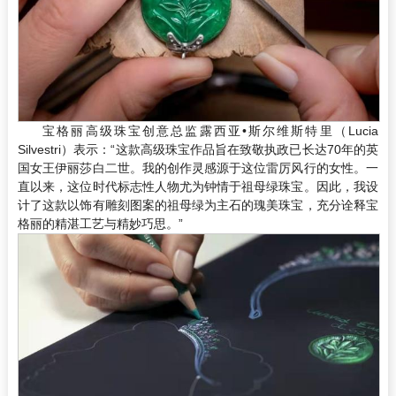
宝格丽高级珠宝创意总监露西亚•斯尔维斯特里（Lucia
Silvestri）表示：“这款高级珠宝作品旨在致敬执政已长达70年的英
国女王伊丽莎白二世。我的创作灵感源于这位雷厉风行的女性。一
直以来，这位时代标志性人物尤为钟情于祖母绿珠宝。因此，我设
计了这款以饰有雕刻图案的祖母绿为主石的瑰美珠宝，充分诠释宝
格丽的精湛工艺与精妙巧思。”