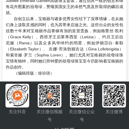
Jubilee Emerald Garden高级珠宝套装，通过别具一格的创意和饰
有花卉图案的祖母绿，赞颂英国女王的卓然气质及所取得的瞩目成
就。
自创立以来，宝格丽与诸多优秀女性结下了深厚情缘，在从她
们身上汲取灵感的同时，也为其带来启迪之光。这些出众的女性包
括数十年来对宝格丽作品青睐有加的皇室贵族，例如格蕾丝·凯利
（Grace Kelly）、西班牙王后莱蒂西亚（Letizia）、约旦王后拉
尼娅（Rania）以及众多风华绰约的明星，例如伊丽莎白·泰勒
（Elizabeth Taylor）、 吉娜·劳洛勃丽吉达（Gina Lollobrigida）
和索非娅·罗兰（Sophia Loren）。她们尤其对宝格丽的祖母绿珠
宝情有独钟，同时她们所钟爱的祖母绿珠宝至今仍影响着宝格丽的
作品创作。
（编辑排版：徐玢琰）
关注抖音
关注微信视频
关注微信公众
关注微博
号
号