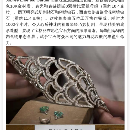
色18K金材质，表壳和表链镶嵌8颗赞比亚祖母绿（重约18.4克
拉）、圆形明亮式切割钻石和密镶钻石，而表盘则镶嵌雪花密镶钻
石（重约11.4克拉）。这枚腕表由五位工匠协作完成，耗时达
1000个小时。令人心醉神迷的祖母绿经巧妙切割，呈现精美的扇
形造型，展现了宝格丽在彩色宝石方面的深厚造诣。每颗祖母绿的
内含物形态各异，赋予宝石与众不同的魅力与花园般的丰盈生命
力。