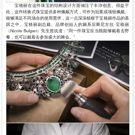
宝格丽在这件珠宝的结构设计方面倾注了丰沛创意。得益于
此，这件转换式珠宝提供多种佩戴方式，可作为冠冕或项链佩戴。
能够满足不同场合的使用需求，这一点深深植根于宝格丽作品的基
因之中。宝格丽副总裁、品牌创始人的嫡系后裔尼古拉·宝格丽
（Nicola Bulgari）先生曾说道：“同一件珠宝应当既能够戴着去野
餐，也可以戴着去参加盛大的舞会。”