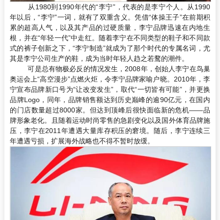
从1980到1990年代的“李宁”，代表的是李宁个人。从1990
年以后，“李宁”一词，就有了双重含义。凭借“体操王子”在前期积
累的超高人气，以及其产品的过硬质量，李宁品牌迅速在内地生
根，并在“年轻一代”中走红。随着李宁在不同类型的鞋子和不同款
式的裤子创新之下，“李宁制造”就成为了那个时代的专属名词，尤
其是李宁公司生产的鞋，成为当时年轻人趋之若鹜的潮件。
可是总有物极必反的情况发生，2008年，创始人李宁在鸟巢
奥运会上“高空漫步”点燃火炬，令李宁品牌家喻户晓。2010年，李
宁宣布品牌新口号为“让改变发生”，取代“一切皆有可能”，并更换
品牌Logo，同年，品牌销售额达到历史巅峰的逾90亿元，在国内
的门店数量超过8000家。但达到顶峰后很快面临新的危机——品
牌形象老化。且随着运动时尚零售的急剧变化以及国外体育品牌施
压，李宁在2011年遭遇大量库存积压的窘境。随后，李宁连续三
年遭遇亏损，扩展海外战略也不得不暂时放缓。