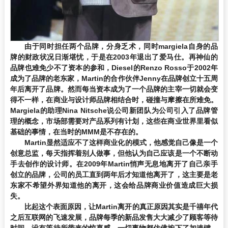
由于同时担任两个品牌，分身乏术，同时margiela自身的品
牌的财政状况日渐堪忧，于是在2003年退出了爱马仕。再神仙的
品牌也难免少不了资本的参和，Diesel的Renzo Rosso于2002年
成为了品牌的老东家，Martin的合作伙伴Jenny在品牌创立十五周
年后离开了品牌。然而每当资本成为了一个品牌的主宰一切就会变
得不一样，在商业与设计师品牌相结合时，碰撞与摩擦在所难免。
Margiela的助理Nina Nitsche说公司新团队为公司引入了品牌管
理的概念，市场部需要对产品系列有计划，这些在商业世界里看似
基础的事情，在当时的MMM是不存在的。
Martin显然适应不了这样商业化的模式，他感觉自己像是一个
创意总监，每天指挥着别人做事，但他认为自己应该是一个不断动
手去创作的设计师。在2009年Martin悄声无息地离开了自己亲手
创立的品牌，公司的员工直到两年后才知道他离开了，这主要是老
东家不希望外界知道他的离开，这会给品牌商业价值造成巨大损
失。
比起这个表面原因，让Martin离开的真正原因其实是千禧年代
之后互联网的飞速发展，品牌每季的新品发售大大减少了顾客等待
时间，没有等待所带来的惊喜感。一切事物都仿佛按下了加速键，