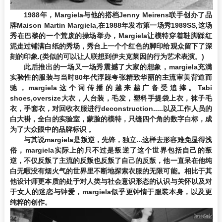
1988年，Margiela与他的搭档Jenny Meirens联手创办了品
牌Maison Martin Margiela,在1988年发布第一场秀1989SS,这场
秀在巴黎的一个荒废的操场举办，Margiela让模特穿着鞋脚踩红
泥走过铺满白纸的秀场，秀台上一个个红色的脚印给观众留下了深
刻的印象.(类似的可以让人联想到伊夫克莱因的行为艺术表演。)
此后推出的一场又一场秀震撼了大家的想象，margiela充满
实验性的服装与当时80年代浮躁夸张精致华丽的主流审美背道而
驰，margiela这个词传播的越来越广备受追捧。Tabi
shoes,oversize大衣，人台装，毛发，塑料手提袋上衣，袜子毛
衣，手套衣，对回收衣服进行deconstruction.....以及工作人员的
白大褂，全白的实验室，蒙脸的模特，只缝四个角的数字白标，成
为了大众眼中的品牌标识 。
与其说margiela是叛逆，先锋，独立...这样去形容难免显得浅
俗，margiela实际上的只不过是叛逆了这个世界包括自己的叛
逆，不仅反叛了主流的反叛也反叛了自己的反叛，他一直呆在他纯
白无暇没有烟火气的世界里不断地探索衣服的无限可能。相比于其
他设计师更本质的处于对人类与社会意识形态的认识与关怀以及对
于女人的迷恋与钟爱，margiela似乎更钟情于服装本身，以及更
纯粹的创作。