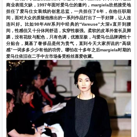
商业表现欠缺，1997年面对爱马仕的邀约，margiela欣然接受地
担任了爱马仕女装线的创意总监，一共担任了6年，在他任职期
间，面对大众的质疑他推出的一系列作品打出了一手好牌，让人连
连叫好。比如98年AW系列中经典的“Vareuse
”
大深v直开到腰
间，性感但又十分休闲舒适，实穿性极强。柔软的皮革外套长及脚
踝，没有花纹与配色，只有色调，优雅至极，与爱马仕品牌调性十
分贴合，奠基了奢侈品是何为贵气，直到今天大家所说的“高级
感
”
一词多多少少有他的功劳。哪怕在十多年之后margiela时期的
爱马仕依旧在二手中古市场备受粉丝喜爱收藏
。