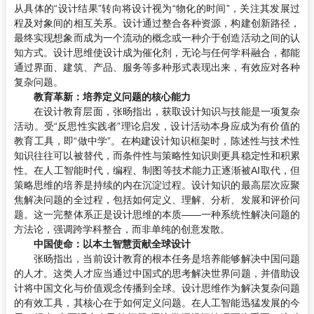
从具体的“设计结果”转向将设计视为“物化的时间”，关注其发展过
程及对象间的相互关系。设计通过整合各种资源，构建创新路径，
最终实现想象而成为一个流动的概念或一种介于创造活动之间的认
知方式。设计思维使设计成为催化剂，无论与任何学科融合，都能
通过界面、建筑、产品、服务等多种形式表现出来，有效应对各种
复杂问题。
教育革新：培养定义问题的核心能力
在设计教育层面，张旸指出，获取设计知识与技能是一项复杂
活动。受“反思性实践者”理论启发，设计活动本身应成为有价值的
教育工具，即“做中学”。在构建设计知识框架时，陈述性与技术性
知识往往可以被替代，而条件性与策略性知识则更具稳定性和积累
性。在人工智能时代，编程、制图等技术能力正逐渐被AI取代，但
策略思维的培养是持续的内在沉淀过程。设计知识的最高层次应聚
焦解决问题的全过程，包括如何定义、理解、分析、发展和评价问
题。这一完整体系正是设计思维的本质——一种系统性解决问题的
方法论，强调跨学科整合，而非单纯的创意发散。
中国使命：以本土智慧贡献全球设计
张旸指出，当前设计教育的根本任务是培养能够解决中国问题
的人才。这类人才应当通过中国式的思考解决世界问题，并借助设
计将中国文化与价值观念传播到全球。设计思维作为解决复杂问题
的有效工具，其核心在于如何定义问题。在人工智能迅猛发展的今