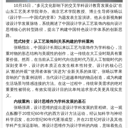
10月15日，“多元文化影响下的交叉学科设计教育发展会议”在
山东工艺美术学院举办。南京艺术学院教授、博士生导师张旸以
《设计学——中国式的变革》为题发表主旨演讲。他从全新视角解
读设计学发展脉络，系统阐述了中国设计学从工艺装饰内核向设计
思维核心的转型路径，提出了构建中国特色设计学体系的创新思
路。
范式转变：从工艺装饰到关系构建的学科重构
张旸指出，中国设计长期以来以工艺与装饰作为学科核心，注
重对物的形态结构与美观性的创作，这一传统在大工业时期具有重
要价值。然而，在当前从工业时代向信息时代乃至人工智能时代的
深刻变革中，设计的本质正在发生根本性转变。设计的核心已
从“酷的外观”“使用者体验”演进为“全新关系的体现”。张旸以苹果
音响的广告案例说明，当代设计已超越单纯的物品创造，成为构建
生活场景与情感连接的方法。在这一过程中，传统审美需求的绝对
重要性被弱化，有效实现设计目的比单纯追求形式美更具现实意
义。
内核重构：设计思维作为学科发展的基石
张旸强调，设计思维的提出是设计学科发展的里程碑。这一观
点酝酿于20世纪60年代的西方设计方法运动，经认知科学与神经
科学启发，在20世纪90年代逐渐成型，并在21世纪对设计及其他
学科产生深远影响。将设计思维作为设计学科的内核，意味着焦点