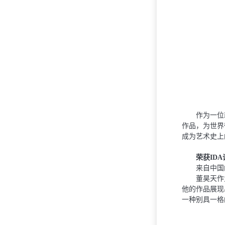
作为⼀位
作品，为世界
成为艺术史上
荣获ID
来⾃中国
董昊天作
他的作品展现
⼀种别具⼀格