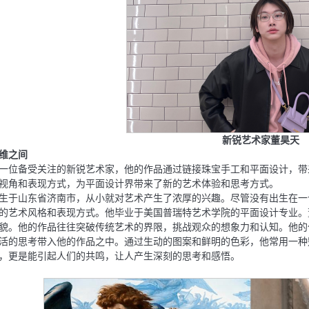
新锐艺术家董昊天
维之间
⼀位备受关注的新锐艺术家，他的作品通过链接珠宝⼿⼯和平⾯设计，带
视⻆和表现⽅式，为平⾯设计界带来了新的艺术体验和思考⽅式。
⽣于⼭东省济南市，从⼩就对艺术产⽣了浓厚的兴趣。尽管没有出⽣在⼀
的艺术⻛格和表现⽅式。他毕业于美国普瑞特艺术学院的平⾯设计专业。
貌。他的作品往往突破传统艺术的界限，挑战观众的想象⼒和认知。他的
活的思考带⼊他的作品之中。通过⽣动的图案和鲜明的⾊彩，他常⽤⼀种
，更是能引起⼈们的共鸣，让⼈产⽣深刻的思考和感悟。