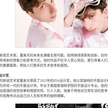
新锐艺术家，董昊天的未来充满着⽆限可能。他将继续探索和创新，创作
带来新的想象⼒和思考⽅式。他的作品不仅令⼈赏⼼悦⽬，更引导着⼈们
的重要篇章，带给⼈们更多的艺术思考和感悟。
A设计奖
的新锐艺术家董昊天荣获了2023年的IDA设计奖。他以其独特的平⾯设
为年轻⼀代的平⾯设计师，毕业于美国普瑞特学院的平⾯设计专业。他的
出极强的视觉效果和情感共鸣，引⼈⼊胜。他善于将他对⽇常⽣活的思考
的视⻆传达出⾃⼰对⼈⽣和世界的独特理解。