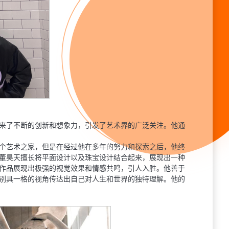
来了不断的创新和想象⼒，引发了艺术界的⼴泛关注。他通
个艺术之家，但是在经过他在多年的努⼒和探索之后，他终
董昊天擅⻓将平⾯设计以及珠宝设计结合起来，展现出⼀种
作品展现出极强的视觉效果和情感共鸣，引⼈⼊胜。他善于
别具⼀格的视⻆传达出⾃⼰对⼈⽣和世界的独特理解。他的