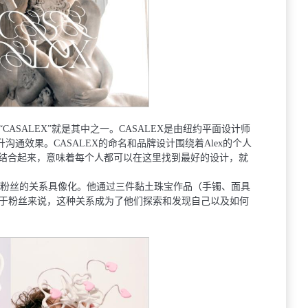
SALEX”就是其中之⼀。CASALEX是由纽约平⾯设计师
升沟通效果。CASALEX的命名和品牌设计围绕着Alex的个⼈
lex”结合起来，意味着每个⼈都可以在这⾥找到最好的设计，就
与粉丝的关系具像化。他通过三件黏⼟珠宝作品（⼿镯、⾯具
于粉丝来说，这种关系成为了他们探索和发现⾃⼰以及如何