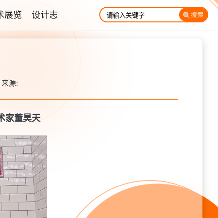
术展览
设计志
| 来源:
术家董昊天