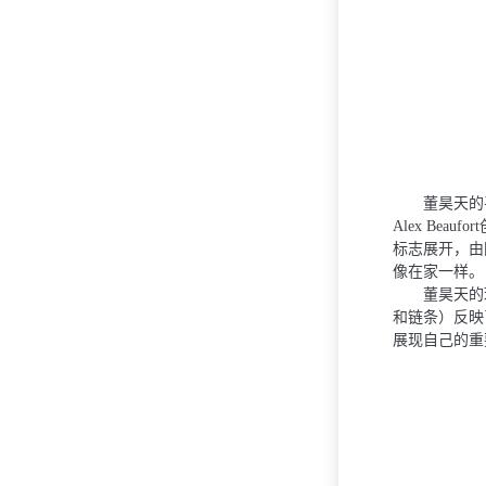
董昊天的
Alex Be
标志展开，由
像在家⼀样。
董昊天的
和链条）反映
展现⾃⼰的重