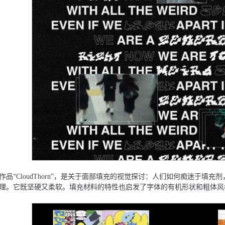
作品“CloudThorn”，是关于⾯部填充的视觉探讨：⼈们如何痴迷于填充剂，
理。它既坚硬⼜柔软。填充材料的特性也启发了字体的有机形状和粗体⻛