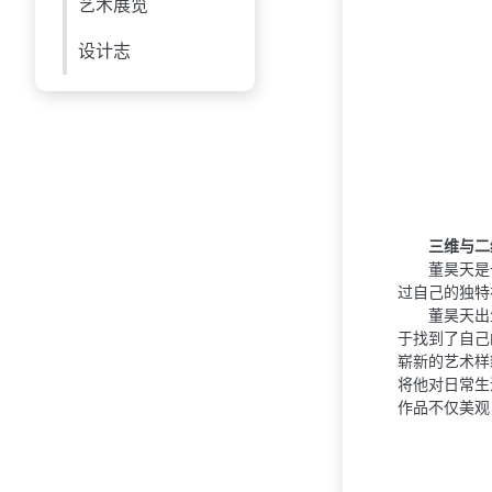
艺术展览
设计志
三维与⼆
董昊天是
过⾃⼰的独特
董昊天出
于找到了⾃⼰
崭新的艺术样
将他对⽇常⽣
作品不仅美观