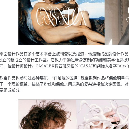
平⾯设计作品在多个艺术平台上被刊登以及报道，他最新的品牌设计作品“CA
aufort创⽴的新成⽴的设计⼯作室。它致⼒于通过量身定制的功能和美学信息提
同⼀位设计师设计。CASALEX将⻄班⽛语的“CASA”和创始⼈名字“A
珠宝作品也参与过各种展览，“在灿烂的五⽉” 珠宝系列作品将偶像明星
了⼀个理论框架，描述了粉丝和偶像之间关系的复杂连接和决定因素。对
要组成部分。