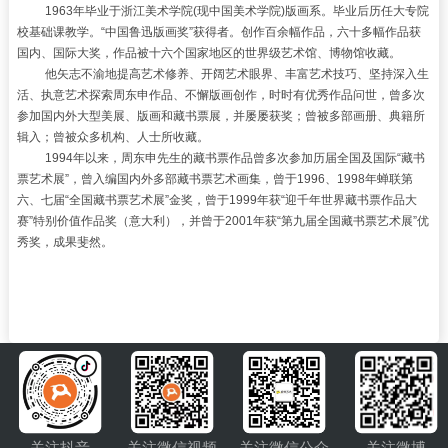
1963年毕业于
浙江美术学院
(现
中国美术学院
)版画系。毕业后历任大专院
校基础课教学
。
“
中国鲁迅版画奖
”
获得者。创作百余幅作品，六十多幅作品获
国内、国际大奖，作品被十六个国家地区的世界级艺术馆、博物馆收藏。
他矢志不渝地提高
艺术修养
、开阔艺术眼界、丰富
艺术技巧
、坚持深入生
活、执意艺术探索周东申作品、不懈版画创作，时时有优秀作品问世，曾多次
参加国内外大型美展、版画和藏书票展，并屡屡获奖；曾被多部画册、典籍所
辑入；曾被众多机构、人士所收藏。
1994年以来，周东申先生的
藏书票
作品曾多次参加历届全国及国际“藏书
票艺术展”，曾入编国内外多部藏书票艺术画集，曾于1996、1998年蝉联第
六、七届“全国藏书票艺术展”金奖，曾于1999年获“迎千年世界藏书票作品大
赛”特别价值作品奖（意大利），并曾于2001年获“第九届全国藏书票艺术展”优
秀奖，成果斐然。
关注抖音
关注微信视频
关注微信公众
关注微博