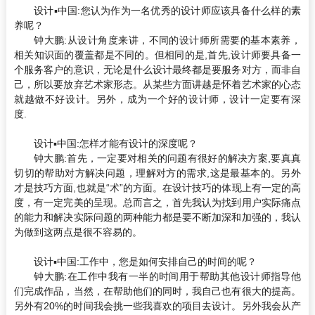
设计▪中国:
您认为作为一名优秀的设计师应该具备什么样的素
养呢？
钟大鹏:
从设计角度来讲，不同的设计师所需要的基本素养，
相关知识面的覆盖都是不同的。但相同的是,首先,设计师要具备一
个服务客户的意识，无论是什么设计最终都是要服务对方，而非自
己，所以要放弃艺术家形态。从某些方面讲越是怀着艺术家的心态
就越做不好设计。另外，成为一个好的设计师，设计一定要有深
度.
设计▪中国:
怎样才能有设计的深度呢？
钟大鹏:
首先，一定要对相关的问题有很好的解决方案,要真真
切切的帮助对方解决问题，理解对方的需求,这是最基本的。另外
才是技巧方面,也就是“术”的方面。在设计技巧的体现上有一定的高
度，有一定完美的呈现。总而言之，首先我认为找到用户实际痛点
的能力和解决实际问题的两种能力都是要不断加深和加强的，我认
为做到这两点是很不容易的。
设计▪中国:
工作中，您是如何安排自己的时间的呢？
钟大鹏:
在工作中我有一半的时间用于帮助其他设计师指导他
们完成作品，当然，在帮助他们的同时，我自己也有很大的提高。
另外有20%的时间我会挑一些我喜欢的项目去设计。另外我会从产