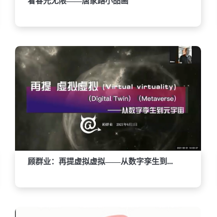
看春光无限——唐家路小品画
顾群业：再提虚拟虚拟——从数字孪生到...