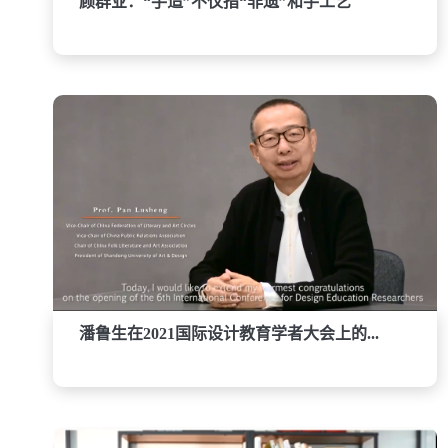
顾群业：“手造”不仅指“非遗”和手工艺
潘鲁生在2021国际设计教育学者大会上的...