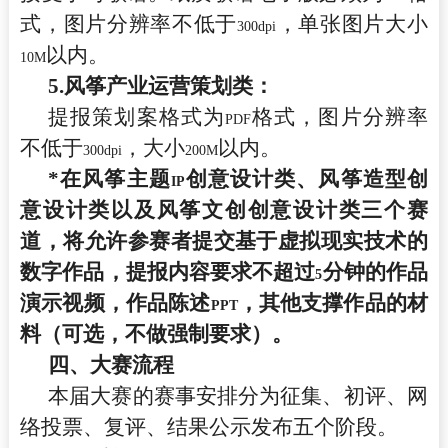
式，图片分辨率不低于
，单张图片大小
300dpi
以内。
10M
5.
风筝产业运营策划类：
提报策划案格式为
格式，图片分辨率
PDF
不低于
，大小
以内。
300dpi
200M
*
在风筝主题
创意设计类、风筝造型创
IP
意设计类以及风筝文创创意设计类三个赛
道，将允许参赛者提交基于虚拟现实技术的
数字作品，提报内容要求不超过
分钟的作品
5
演示视频，作品陈述
，其他支撑作品的材
PPT
料（可选，不做强制要求）。
四、大赛流程
本届大赛的赛事安排分为征集、初评、网
络投票、复评、结果公示发布五个阶段。