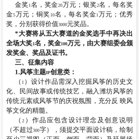
金奖
名，奖金
万元；银奖
名，每名奖
1
20
2
金
万元；铜奖
名，每名奖金
万元；优秀
5
10
1
奖，分别获得价值
元奖品。
3000
*
大赛将从五大赛道的金奖选手中再决出
全场大奖
名，奖金
万元，由大赛组委会颁
1
100
发奖金、奖品及证书。
三、征集内容
1.
风筝主题
创意类：
IP
（
）设计作品需深入挖掘风筝的历史文
1
化、民间故事或传统技艺，融入潍坊风筝的
传统元素或风筝节的庆祝氛围，充分反 映风
筝文化的精髓。
（
）作品应包含设计理念及创意说明
2
（不超过
字），须提交平面设计稿，绘制
300