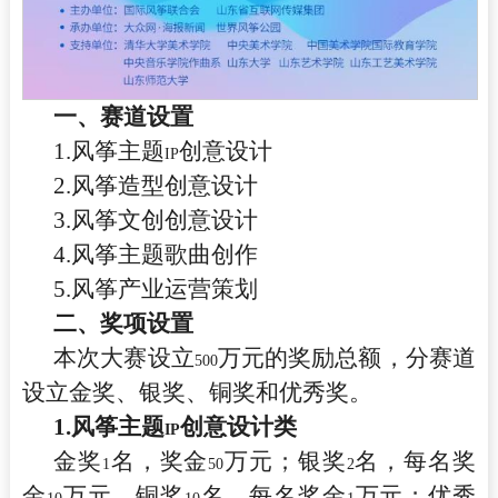
一、赛道设置
1.
风筝主题
创意设计
IP
2.
风筝造型创意设计
3.
风筝文创创意设计
4.
风筝主题歌曲创作
5.
风筝产业运营策划
二、奖项设置
本次大赛设立
万元的奖励总额，分赛道
500
设立金奖、银奖、铜奖和优秀奖。
1.
风筝主题
创意设计类
IP
金奖
名，奖金
万元；银奖
名，每名奖
1
50
2
金
万元，铜奖
名，每名奖金
万元；优秀