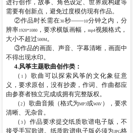
进行创作，故事、角色设定、世界观构建等
需要有创新点，避免过度模仿现有作品。
②作品时长需在
秒——
分钟之内，分
30
10
辨率
，要求横版画幅，
视频格式，
1920*1080
mp4
大小不超过
。
500M
③作品的画面、声音、字幕清晰，画面中
不得出现水印。
4.
风筝主题歌曲创作类：
（
）歌曲可以探索风筝的文化象征意
1
义，要求原创，没有抄袭，作词、作曲都应
由参赛者独立完成或拥有完整版权。
（
）歌曲音频（格式为
或
），要求
2
MP3
WAV
清晰、无杂音。
（
）作品要求提交纸质歌谱电子版，不
3
接受手写歌谱。纸质歌谱电子版必须为
格
JPG