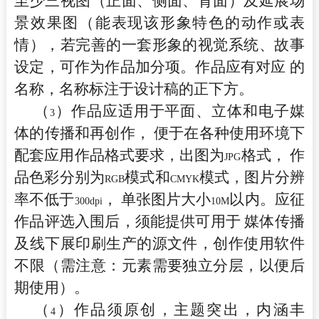
至少三视图（正面、侧面、背面）及延展场
景效果图（能表现该形象特色的动作或表
情），若完善的一套形象的视觉系统、故事
设定，可作为作品加分项。作品应有对应 的
名称，名称标注于设计稿的正下方。
（
）作品应适用于平面、立体和电子媒
3
体的传播和再创作， 便于在各种使用环境下
配套应用作品格式要求，出图为
格式， 作
JPG
品色彩分别为
模式和
模式，图片分辨
RGB
CMYK
率不低于
， 单张图片大小
以内。应征
300dpi
10M
作品评选入围后，须能提供可用于 媒体传播
及线下展印刷生产的源文件，创作使用软件
不限（需注意：元素需要独立分层，以便后
期使用）。
（
）作品须原创，主题突出，内涵丰
4