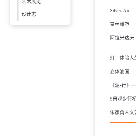
艺术展览
Silver. Air
设计志
篁丝雕塑
阿拉米达床
灯：体验人
立体油画—
《泥•行》
S景观步行
朱家角人文