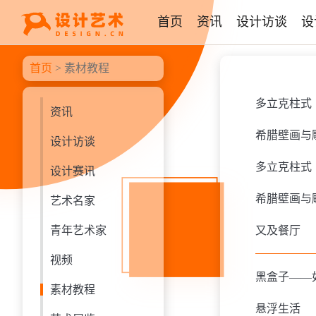
首页
资讯
设计访谈
设
首页
>
素材教程
多立克柱式
资讯
希腊壁画与
设计访谈
多立克柱式
设计赛讯
希腊壁画与
艺术名家
青年艺术家
又及餐厅
视频
黑盒子——
素材教程
悬浮生活