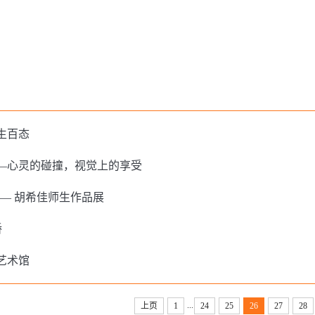
生百态
—心灵的碰撞，视觉上的享受
—— 胡希佳师生作品展
桥
艺术馆
...
上页
1
24
25
26
27
28